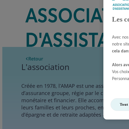
Les c
Avec nos
notre sit
cela dans
Retour
L'association
Alors ave
Vos choix
Personna
Créée en 1978, l’AMAP est une association so
d’assurance groupe, régie par le code des a
monétaire et financier. Elle accompagne les
Tout 
leurs familles et leurs proches, en leur pro
d’épargne et de retraite adaptées à leurs be