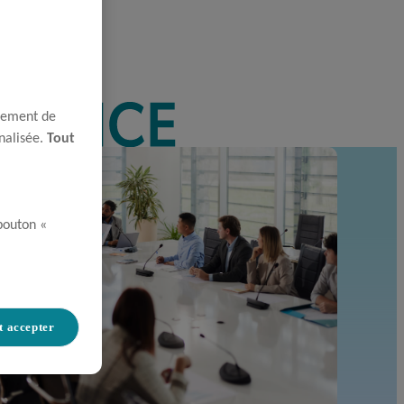
nnement de
nnalisée.
Tout
 bouton «
t accepter