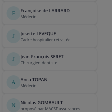
Françoise de LARRARD
F
Médecin
Josette LEVEQUE
J
Cadre hospitalier retraitée
Jean-François SERET
J
Chirurgien-dentiste
Anca TOPAN
A
Médecin
Nicolas GOMBAULT
N
proposé par MACSF assurances