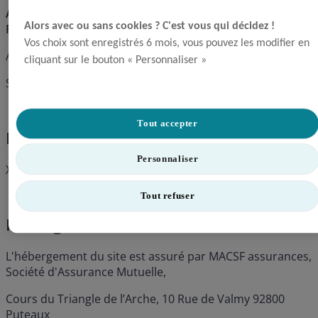
ASSOCIATION MEDICALE D'ASSSISTANCE ET DE
Alors avec ou sans cookies ? C'est vous qui décidez !​
PREVOYANCE "A.M.A.P."
Vos choix sont enregistrés 6 mois, vous pouvez les modifier en
Association régie par la loi 1901, SIREN 429 536 105
cliquant sur le bouton « Personnaliser »
Siège Social : 11 rue Brunel – 75017 PARIS
Tout accepter
Directeur de la publication
Personnaliser
Xavier LAQUEILLE, Président de l’AMAP
Tout refuser
Hébergeur
L'hébergement du site est assuré par MACSF assurances,
Société d'Assurance Mutuelle,
Cours du Triangle de l’Arche, 10 Rue de Valmy 92800
Puteaux